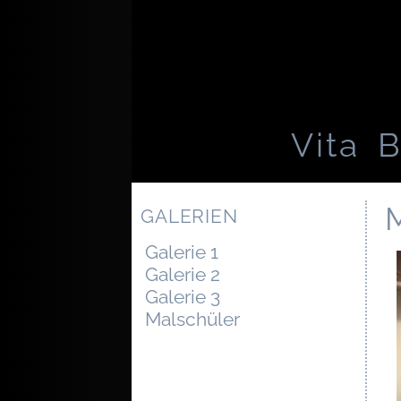
Vita
B
M
GALERIEN
Galerie 1
Galerie 2
Galerie 3
Malschüler